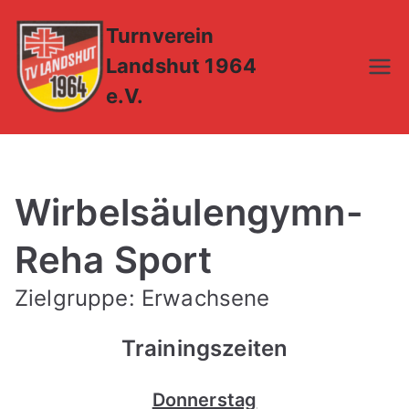
Zum
Turnverein
Inhalt
springen
Landshut 1964
e.V.
Wirbelsäulengymn-
Reha Sport
Zielgruppe: Erwachsene
Trainingszeiten
Donnerstag