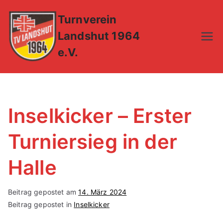
Zum
Turnverein
Inhalt
springen
Landshut 1964
e.V.
Inselkicker – Erster
Turniersieg in der
Halle
Beitrag gepostet am
14. März 2024
Beitrag gepostet in
Inselkicker