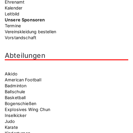
S
e
Ehrenamt
Kalender
n
u
Leitbild
Unsere Sponsoren
-
c
Termine
N
Vereinskleidung bestellen
h
Vorstandschaft
a
v
e
Abteilungen
i
u
g
n
Aikido
a
American Football
t
d
Badminton
Ballschule
i
Basketball
A
o
Bogenschießen
Explosives Wing Chun
n
n
Inselkicker
Judo
s
Karate