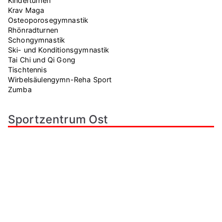
Kinderturnen
i
Krav Maga
Osteoporosegymnastik
c
Rhönradturnen
Schongymnastik
h
Ski- und Konditionsgymnastik
Tai Chi und Qi Gong
t
Tischtennis
Wirbelsäulengymn-Reha Sport
e
Zumba
n
Sportzentrum Ost
,
N
a
v
i