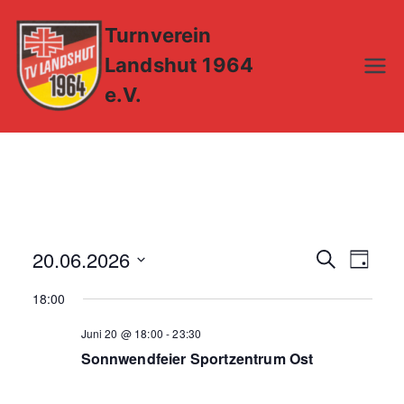
Zum
Turnverein
Inhalt
springen
Landshut 1964
e.V.
20.06.2026
V
V
S
T
u
e
a
D
e
c
18:00
g
a
r
h
r
e
Juni 20 @ 18:00
-
23:30
t
a
Sonnwendfeier Sportzentrum Ost
u
a
n
m
s