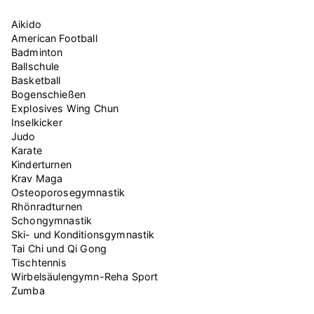
Aikido
American Football
Badminton
Ballschule
Basketball
Bogenschießen
Explosives Wing Chun
Inselkicker
Judo
Karate
Kinderturnen
Krav Maga
Osteoporosegymnastik
Rhönradturnen
Schongymnastik
Ski- und Konditionsgymnastik
Tai Chi und Qi Gong
Tischtennis
Wirbelsäulengymn-Reha Sport
Zumba