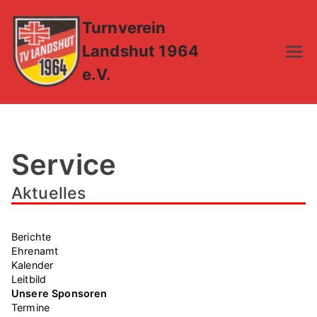
Zum
Turnverein
Inhalt
springen
Landshut 1964
e.V.
Service
Aktuelles
Berichte
Ehrenamt
Kalender
Leitbild
Unsere Sponsoren
Termine