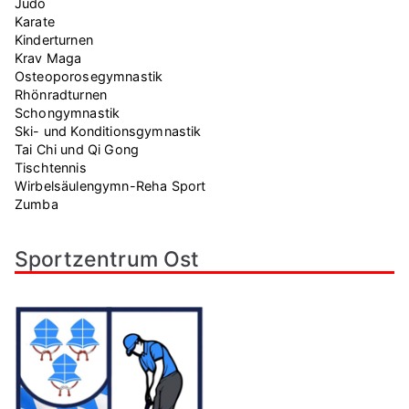
Judo
Karate
Kinderturnen
Krav Maga
Osteoporosegymnastik
Rhönradturnen
Schongymnastik
Ski- und Konditionsgymnastik
Tai Chi und Qi Gong
Tischtennis
Wirbelsäulengymn-Reha Sport
Zumba
Sportzentrum Ost