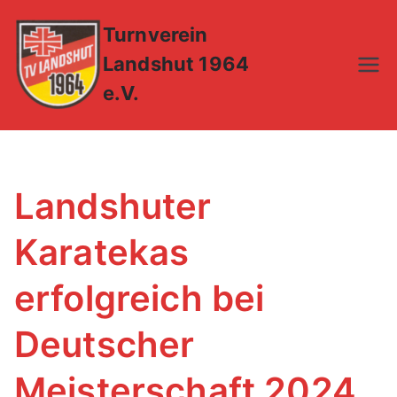
Zum
Turnverein
Inhalt
springen
Landshut 1964
e.V.
Landshuter
Karatekas
erfolgreich bei
Deutscher
Meisterschaft 2024